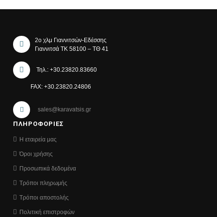
2ο χλμ Γιαννιτσών-Εδέσσης
Γιαννιτσά ΤΚ 58100 – ΤΘ 41
Τηλ.: +30.23820.83660
FAX: +30.23820.24806
sales@karavatsis.gr
ΠΛΗΡΟΦΟΡΙΕΣ
Η εταιρεία μας
Όροι χρήσης
Προσωπικά δεδομένα
Τρόποι πληρωμής
Τρόποι αποστολής
Πολιτική επιστροφών