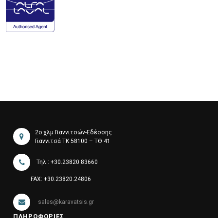
2ο χλμ Γιαννιτσών-Εδέσσης
Γιαννιτσά ΤΚ 58100 – ΤΘ 41
Τηλ.: +30.23820.83660
FAX: +30.23820.24806
sales@karavatsis.gr
ΠΛΗΡΟΦΟΡΙΕΣ