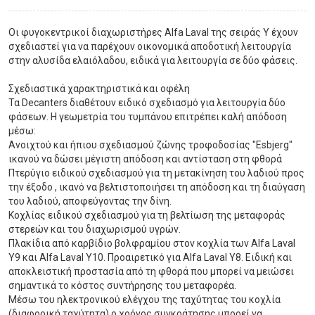
Οι φυγοκεντρικοί διαχωριστήρες Alfa Laval της σειράς Y έχουν
σχεδιαστεί για να παρέχουν οικονομικά αποδοτική λειτουργία
στην αλυσίδα ελαιόλαδου, ειδικά για λειτουργία σε δύο φάσεις.
Σχεδιαστικά χαρακτηριστικά και οφέλη
Τα Decanters διαθέτουν ειδικό σχεδιασμό για λειτουργία δύο
φάσεων. Η γεωμετρία του τυμπάνου επιτρέπει καλή απόδοση
μέσω:
Ανοιχτού και ήπιου σχεδιασμού ζώνης τροφοδοσίας "Esbjerg"
ικανού να δώσει μέγιστη απόδοση και αντίσταση στη φθορά
Πτερύγιο ειδικού σχεδιασμού για τη μετακίνηση του λαδιού προς
την έξοδο , ικανό να βελτιστοποιήσει τη απόδοση και τη διαύγαση
του λαδιού, αποφεύγοντας την δίνη.
Κοχλίας ειδικού σχεδιασμού για τη βελτίωση της μεταφοράς
στερεών και του διαχωρισμού υγρών.
Πλακίδια από καρβίδιο βολφραμίου στον κοχλία των Alfa Laval
Y9 και Alfa Laval Y10. Προαιρετικό για Alfa Laval Y8. Ειδική και
αποκλειστική προστασία από τη φθορά που μπορεί να μειώσει
σημαντικά το κόστος συντήρησης του μεταφορέα.
Μέσω του ηλεκτρονικού ελέγχου της ταχύτητας του κοχλία
(διαφορική ταχύτητα) ο χρόνος συγκράτησης μπορεί να