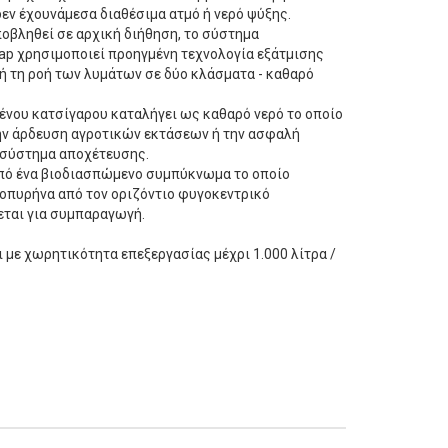
εν έχουνάμεσα διαθέσιμα ατμό ή νερό ψύξης.
ποβληθεί σε αρχική διήθηση, το σύστημα
p χρησιμοποιεί προηγμένη τεχνολογία εξάτμισης
υτή τη ροή των λυμάτων σε δύο κλάσματα - καθαρό
ένου κατσίγαρου καταλήγει ως καθαρό νερό το οποίο
την άρδευση αγροτικών εκτάσεων ή την ασφαλή
 σύστημα αποχέτευσης.
από ένα βιοδιασπώμενο συμπύκνωμα το οποίο
ιοπυρήνα από τον οριζόντιο φυγοκεντρικό
εται για συμπαραγωγή.
ι με χωρητικότητα επεξεργασίας μέχρι 1.000 λίτρα /