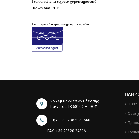
Για να δείτε τα τεχνικά χαρακτηριστικά
Download PDF
Για περισσότερες πληροφορίες εδώ
ΠΛΗΡ
2ο χλμ Γιαννιτσών-Εδέσσης
Η ετα
Γιαννιτσά ΤΚ 58100 – ΤΘ 41
Όροι 
Τηλ.: +30.23820.83660
Προσω
FAX: +30.23820.24806
Τρόπο