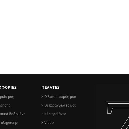
ΟΦΟΡΙΕΣ
ΠΕΛΑΤΕΣ
ιρεία μας
Ο λογαριασμός μου
χρήσης
Οι παραγγελίες μου
πικά δεδομένα
Νέα προϊόντα
ι πληρωμής
Video