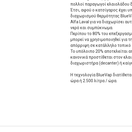
πολλοί παραγωγοί ελαιολάδου δ
Έτσι, αφού ο κατσίγαρος έχει υ
διαχωρισμού θερμότητας BlueVa
Alfa Laval για να διαχωρίσει α
νερό και συμπύκνωμα.
Περίπου το 80% του επεξεργασμ
μπορεί να χρησιμοποιηθεί για 
απόρριψη σε κατάλληλο τοπικό
Το υπόλοιπο 20% αποτελείται 
κανονικά προστίθεται στον ελα
διαχωριστήρα (decanter) ή καίγ
Η τεχνολογία BlueVap διατίθετα
ώρα ή 2.500 λίτρα / ώρα.