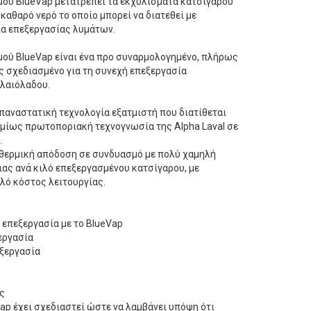
ού BlueVap μετατρέπει τα εκχυλίσματα κατσίγαρου
καθαρό νερό το οποίο μπορεί να διατεθεί με
ια επεξεργασίας λυμάτων.
ού BlueVap είναι ένα προ συναρμολογημένο, πλήρως
 σχεδιασμένο για τη συνεχή επεξεργασία
λαιόλαδου.
επαναστατική τεχνολογία εξατμιστή που διατίθεται
μίως πρωτοποριακή τεχνογνωσία της Alpha Laval σε
.
 θερμική απόδοση σε συνδυασμό με πολύ χαμηλή
ας ανά κιλό επεξεργασμένου κατσίγαρου, με
λό κόστος λειτουργίας.
 επεξεργασία με το BlueVap
εργασία
εξεργασία
ς
ap έχει σχεδιαστεί ώστε να λαμβάνει υπόψη ότι