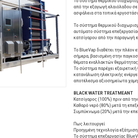
Το σύστημα θερμικoύ διαχωρισμ
από την εξαγωγή ελαιόλαδου σε 
ασφάλεια στα τοπικά εργοστάσ
Το σύστημα θερμικού διαχωρισμ
αυτόματο σύστημα επεξεργασίας
κατσίγαρου από την παραγωγή ε
Το BlueVap διαθέτει την πλέον 
σήμερα, βασισμένη στην παγκοσ
θέματα εναλλακτών θερμότητας
Το σύστημα παρέχει εξαιρετική
κατανάλωση ηλεκτρικής ενέργει
αποτέλεσμα αξιοσημείωτα χαμη
BLACK WATER TREATMEANT
Κατσίγαρος (100%) πριν από την
Καθαρό νερό (80%) μετά τη επεξ
Συμπύκνωμα (20%) μετά την επ
Πως λειτουργεί
Προηγμένη τεχνολογία εξάτμιση
Το σύστημα επεξεργασίας BlueV