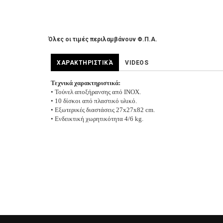
Όλες οι τιμές περιλαμβάνουν Φ.Π.Α.
ΧΑΡΑΚΤΗΡΙΣΤΙΚΆ
VIDEOS
Τεχνικά χαρακτηριστικά:
• Τούνελ αποξήρανσης από ΙΝΟΧ.
• 10 δίσκοι από πλαστικό υλικό.
• Εξωτερικές διαστάσεις 27x27x82 cm.
• Ενδεικτική χωρητικότητα 4/6 kg.