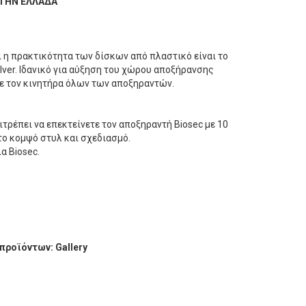
 ΤΗΝ ΕΛΛΑΔΑ
ι η πρακτικότητα των δίσκων από πλαστικό είναι το
lver. Ιδανικό για αύξηση του χώρου αποξήρανσης
 με τον κινητήρα όλων των αποξηραντών.
ιτρέπει να επεκτείνετε τον αποξηραντή Biosec με 10
το κομψό στυλ και σχεδιασμό.
α Biosec.
.
προϊόντων:
Gallery