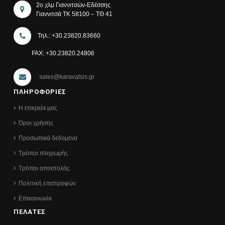
2ο χλμ Γιαννιτσών-Εδέσσης
Γιαννιτσά ΤΚ 58100 – ΤΘ 41
Τηλ.: +30.23820.83660
FAX: +30.23820.24806
sales@karavatsis.gr
ΠΛΗΡΟΦΟΡΙΕΣ
Η εταιρεία μας
Όροι χρήσης
Προσωπικά δεδομένα
Τρόποι πληρωμής
Τρόποι αποστολής
Πολιτική επιστροφών
Επικοινωνία
ΠΕΛΑΤΕΣ