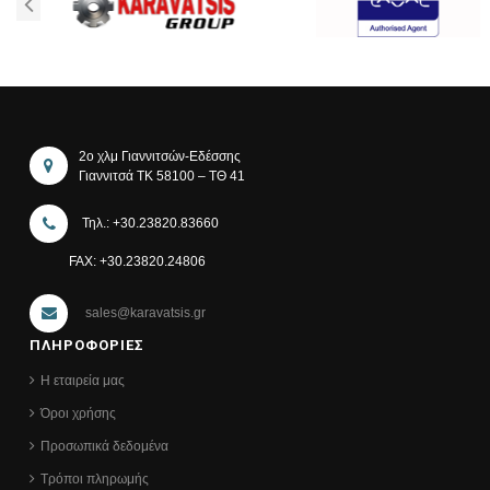
2ο χλμ Γιαννιτσών-Εδέσσης
Γιαννιτσά ΤΚ 58100 – ΤΘ 41
Τηλ.: +30.23820.83660
FAX: +30.23820.24806
sales@karavatsis.gr
ΠΛΗΡΟΦΟΡΙΕΣ
Η εταιρεία μας
Όροι χρήσης
Προσωπικά δεδομένα
Τρόποι πληρωμής