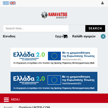
SEARCH
Είσοδος
Εγγραφή
Καλάθι αγορών
0
MENU
—
Αρχική
Προϊόντα | INTER-COM