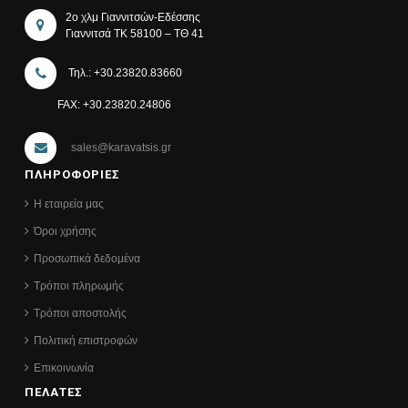
2ο χλμ Γιαννιτσών-Εδέσσης
Γιαννιτσά ΤΚ 58100 – ΤΘ 41
Τηλ.: +30.23820.83660
FAX: +30.23820.24806
sales@karavatsis.gr
ΠΛΗΡΟΦΟΡΙΕΣ
Η εταιρεία μας
Όροι χρήσης
Προσωπικά δεδομένα
Τρόποι πληρωμής
Τρόποι αποστολής
Πολιτική επιστροφών
Επικοινωνία
ΠΕΛΑΤΕΣ