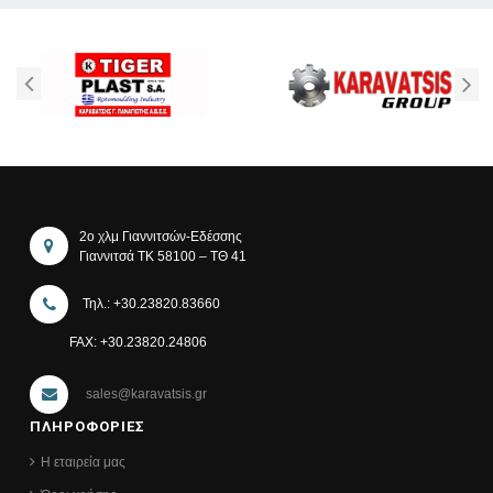
2ο χλμ Γιαννιτσών-Εδέσσης
Γιαννιτσά ΤΚ 58100 – ΤΘ 41
Τηλ.: +30.23820.83660
FAX: +30.23820.24806
sales@karavatsis.gr
ΠΛΗΡΟΦΟΡΙΕΣ
Η εταιρεία μας