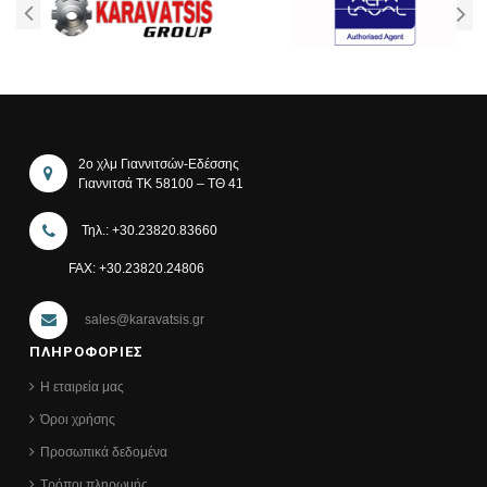
2ο χλμ Γιαννιτσών-Εδέσσης
Γιαννιτσά ΤΚ 58100 – ΤΘ 41
Τηλ.: +30.23820.83660
FAX: +30.23820.24806
sales@karavatsis.gr
ΠΛΗΡΟΦΟΡΙΕΣ
Η εταιρεία μας
Όροι χρήσης
Προσωπικά δεδομένα
Τρόποι πληρωμής