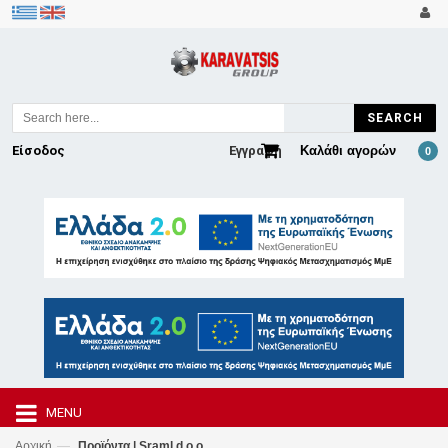
SEARCH
Είσοδος
Εγγραφή
Καλάθι αγορών
0
MENU
—
Αρχική
Προϊόντα | Sraml d.o.o.