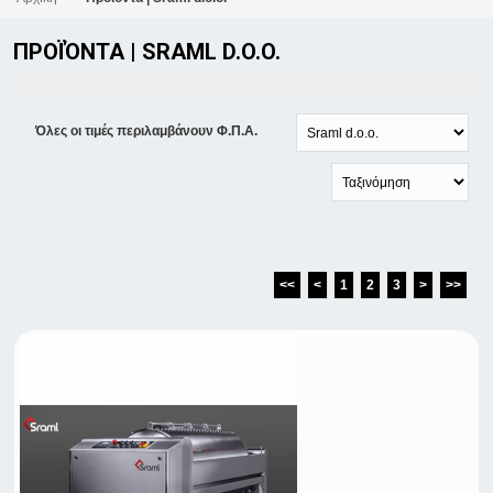
ΠΡΟΪΌΝΤΑ | SRAML D.O.O.
Όλες οι τιμές περιλαμβάνουν Φ.Π.Α.
<<
<
1
2
3
>
>>