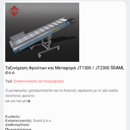
Ταξινόμηση Φρούτων και Μεταφορά JT1500 / JT2300 ŠRAML
d.o.o.
Τιμή:
Eπικοινωνήστε για πληροφορίες
Ο μεταφορέας χρησιμοποιείται για τη διαλογή, αφαίρεση με το χέρι κακής
ποιότητας φρούτα -
και για την μετ�
Κωδικός:
Κατασκευαστής:
Sraml d.o.o.
Διαθεσιμότητα:
Περισσότερα