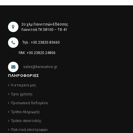
2ο χλμ Γιαννιτσών-Εδέσσης
Γιαννιτσά ΤΚ 58100 – ΤΘ 41
Τηλ.: +30.23820.83660
FAX: +30.23820.24806
sales@karavatsis.gr
ΠΛΗΡΟΦΟΡΙΕΣ
Η εταιρεία μας
Όροι χρήσης
Προσωπικά δεδομένα
Τρόποι πληρωμής
Τρόποι αποστολής
Πολιτική επιστροφών