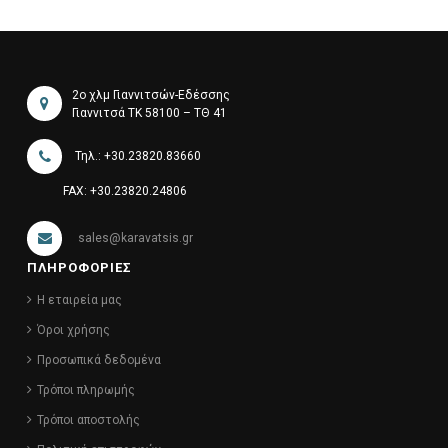
2ο χλμ Γιαννιτσών-Εδέσσης
Γιαννιτσά ΤΚ 58100 – ΤΘ 41
Τηλ.: +30.23820.83660
FAX: +30.23820.24806
sales@karavatsis.gr
ΠΛΗΡΟΦΟΡΙΕΣ
Η εταιρεία μας
Όροι χρήσης
Προσωπικά δεδομένα
Τρόποι πληρωμής
Τρόποι αποστολής