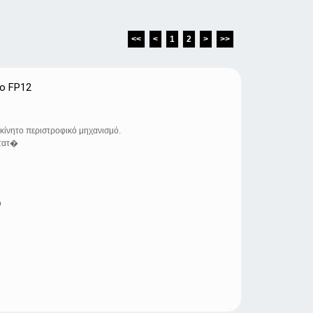
<<
<
1
2
>
>>
o FP12
κίνητο περιστροφικό μηχανισμό.
στατ�
ο