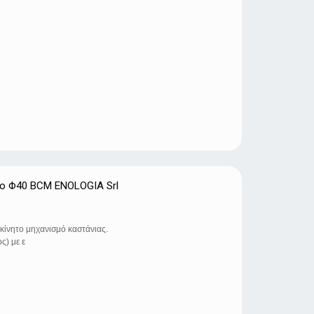
τo Φ40 BCM ENOLOGIA Srl
κίνητο μηχανισμό καστάνιας.
ς) με ε