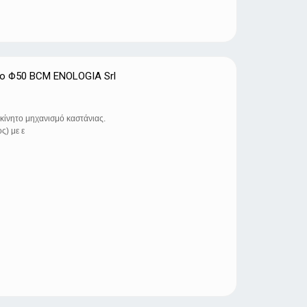
τo Φ50 BCM ENOLOGIA Srl
κίνητο μηχανισμό καστάνιας.
ς) με ε