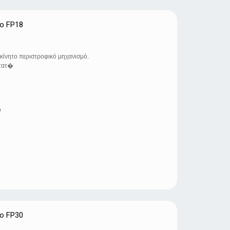
o FP18
κίνητο περιστροφικό μηχανισμό.
στατ�
ο
o FP30