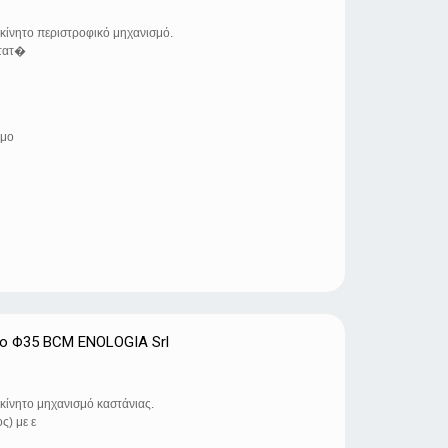
κίνητο περιστροφικό μηχανισμό.
στατ�
ιμο
τo Φ35 BCM ENOLOGIA Srl
κίνητο μηχανισμό καστάνιας.
ς) με ε