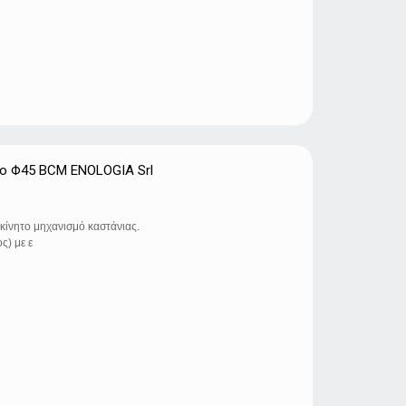
τo Φ45 BCM ENOLOGIA Srl
κίνητο μηχανισμό καστάνιας.
ς) με ε