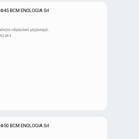
 Φ45 BCM ENOLOGIA Srl
κίνητο υδραυλικό μηχανισμό.
ς) με ε
 Φ50 BCM ENOLOGIA Srl