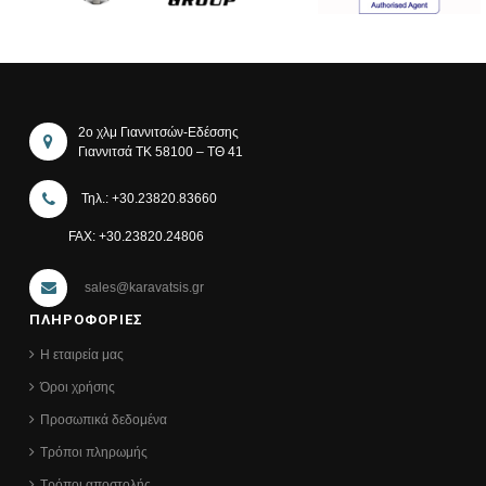
2ο χλμ Γιαννιτσών-Εδέσσης
Γιαννιτσά ΤΚ 58100 – ΤΘ 41
Τηλ.: +30.23820.83660
FAX: +30.23820.24806
sales@karavatsis.gr
ΠΛΗΡΟΦΟΡΙΕΣ
Η εταιρεία μας
Όροι χρήσης
Προσωπικά δεδομένα
Τρόποι πληρωμής
Τρόποι αποστολής