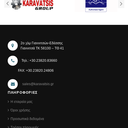
2ο χλμ Γιαννιτσών-Εδέσσης
Γιαννιτσά ΤΚ 58100 – ΤΘ 41
Τηλ.: +30.23820.83660
FAX: +30.23820.24806
sales@karavatsis.gr
ΠΛΗΡΟΦΟΡΙΕΣ
Η εταιρεία μας
Όροι χρήσης
Προσωπικά δεδομένα
Τρόποι πληρωμής