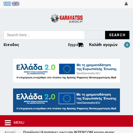
SEARCH
Είσοδος
Εγγραφή
Καλάθι αγορών
0
MENU
—
Αρχική
Προϊόντα | Καμπανες vaccum INTERCOM κενου αερος